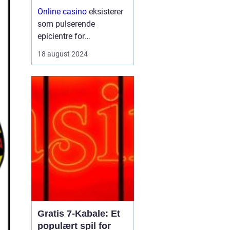
Spænding
Online casino
eksisterer
som pulserende
epicientre for
underholdning, hvor
18 august 2024
spændingen ved
gambling, lyden af
spilleautomaterne og
drømmen om store
gevinster samles ...
Gratis 7-Kabale: Et
populært spil for