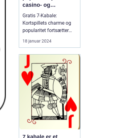
casino- og
kortspilentusiaster
Gratis 7-Kabale:
Kortspillets charme og
popularitet fortsætter
med at imponere
18 januar 2024
Introduktion til gratis 7-
kabale og hvad der er
vigtigt for
casinoentusiaster at vide
At spille casino spil
indebærer ofte at prøve
lykken på slotmaskiner
eller deltage...
7 kabale er et