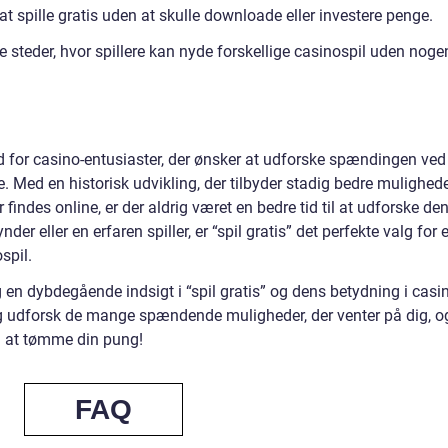
at spille gratis uden at skulle downloade eller investere penge.
e steder, hvor spillere kan nyde forskellige casinospil uden noge
ed for casino-entusiaster, der ønsker at udforske spændingen ved
e. Med en historisk udvikling, der tilbyder stadig bedre mulighed
findes online, er der aldrig været en bedre tid til at udforske de
r eller en erfaren spiller, er “spil gratis” det perfekte valg for 
spil.
ig en dybdegående indsigt i “spil gratis” og dens betydning i casi
g udforsk de mange spændende muligheder, der venter på dig, o
 at tømme din pung!
FAQ