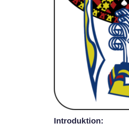
Introduktion: