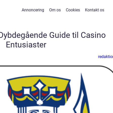
Annoncering
Om os
Cookies
Kontakt os
n Dybdegående Guide til Casino
Entusiaster
redaktio