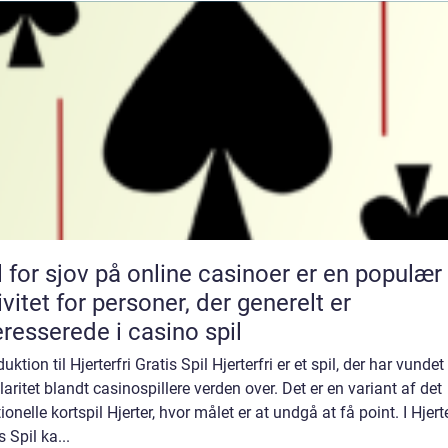
l for sjov på online casinoer er en populær
ivitet for personer, der generelt er
eresserede i casino spil
duktion til Hjerterfri Gratis Spil Hjerterfri er et spil, der har vundet
aritet blandt casinospillere verden over. Det er en variant af det
tionelle kortspil Hjerter, hvor målet er at undgå at få point. I Hjerte
s Spil ka...