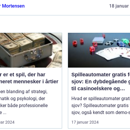
r Mortensen
18 januar
 er et spil, der har
Spilleautomater gratis f
neret mennesker i årtier
sjov: En dybdegående 
til casinoelskere og
 en blanding af strategi,
spilentusiaster
atik og psykologi, der
Hvad er spilleautomater grati
kker både professionelle
sjov? Spilleautomater gratis for
 ...
sjov, også kendt som demo-sp
uar 2024
17 januar 2024