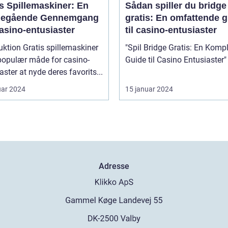
s Spillemaskiner: En
Sådan spiller du bridge
egående Gennemgang
gratis: En omfattende 
asino-entusiaster
til casino-entusiaster
tis spillemaskiner
"Spil Bridge Gratis: En Komp
populær måde for casino-
aster at nyde deres favorits...
uar 2024
15 januar 2024
Adresse