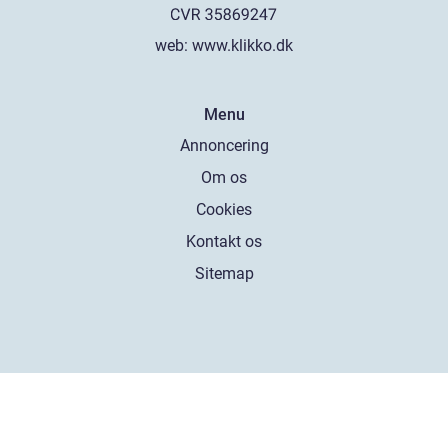
web:
www.klikko.dk
Menu
Annoncering
Om os
Cookies
Kontakt os
Sitemap