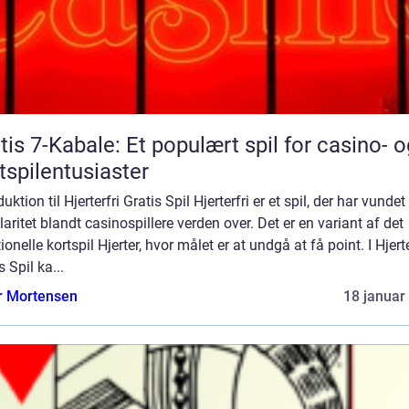
tis 7-Kabale: Et populært spil for casino- o
tspilentusiaster
duktion til Hjerterfri Gratis Spil Hjerterfri er et spil, der har vundet
aritet blandt casinospillere verden over. Det er en variant af det
tionelle kortspil Hjerter, hvor målet er at undgå at få point. I Hjerte
s Spil ka...
r Mortensen
18 januar