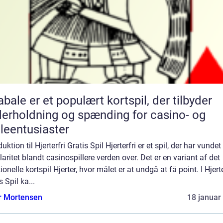
abale er et populært kortspil, der tilbyder
erholdning og spænding for casino- og
lleentusiaster
duktion til Hjerterfri Gratis Spil Hjerterfri er et spil, der har vundet
aritet blandt casinospillere verden over. Det er en variant af det
tionelle kortspil Hjerter, hvor målet er at undgå at få point. I Hjerte
s Spil ka...
r Mortensen
18 januar