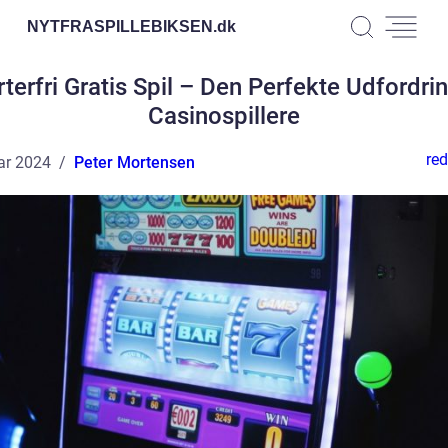
NYTFRASPILLEBIKSEN.
dk
rterfri Gratis Spil – Den Perfekte Udfordring
Casinospillere
red
ar 2024
Peter Mortensen