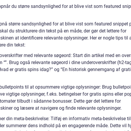
pnår du større sandsynlighed for at blive vist som featured sni
pnå større sandsynlighed for at blive vist som featured snippet 
kal du strukturere din tekst på en måde, der gør det lettere for
inen at identificere relevante oplysninger. Her er nogle tips til 
ere din tekst:
overskrifter med relevante søgeord: Start din artikel med en oversk
 “”. Brug også relevante søgeord i dine underoverskrifter (h2-tag
Hvad er gratis spins idag?” og “En historisk gennemgang af grati
bulletpoints til at opsummere vigtige oplysninger: Brug bulletpoin
 vigtige oplysninger, f.eks. betingelser for gratis spins eller p
tomater tilbudt i sådanne bonusser. Dette gør det lettere for
kiner og læsere at navigere og finde relevante oplysninger.
er din meta-beskrivelse: Tilføj en informativ meta-beskrivelse til
, der summerer dens indhold på en engagerende måde. Dette vil 