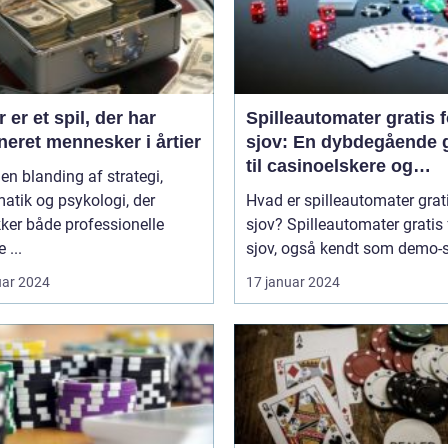
 er et spil, der har
Spilleautomater gratis f
neret mennesker i årtier
sjov: En dybdegående 
til casinoelskere og
 en blanding af strategi,
spilentusiaster
atik og psykologi, der
Hvad er spilleautomater grati
kker både professionelle
sjov? Spilleautomater gratis for
 ...
sjov, også kendt som demo-sp
uar 2024
17 januar 2024