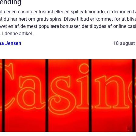
ænding
du er en casino-entusiast eller en spilleaficionado, er der ingen tv
t du har hørt om gratis spins. Disse tilbud er kommet for at bliv
evet en af de mest populære bonusser, der tilbydes af online cas
. I denne artikel ...
ea Jensen
18 august