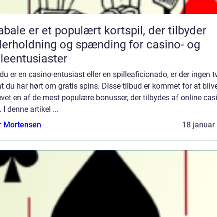
abale er et populært kortspil, der tilbyder
erholdning og spænding for casino- og
lleentusiaster
du er en casino-entusiast eller en spilleaficionado, er der ingen tv
t du har hørt om gratis spins. Disse tilbud er kommet for at bliv
evet en af de mest populære bonusser, der tilbydes af online cas
. I denne artikel ...
r Mortensen
18 januar