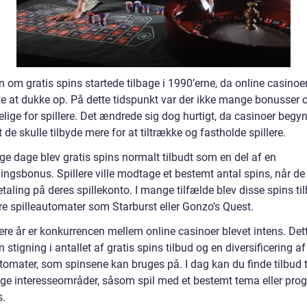
n om gratis spins startede tilbage i 1990’erne, da online casinoe
e at dukke op. På dette tidspunkt var der ikke mange bonusser o
lige for spillere. Det ændrede sig dog hurtigt, da casinoer begyn
t de skulle tilbyde mere for at tiltrække og fastholde spillere.
lige dage blev gratis spins normalt tilbudt som en del af en
ingsbonus. Spillere ville modtage et bestemt antal spins, når de
taling på deres spillekonto. I mange tilfælde blev disse spins ti
e spilleautomater som Starburst eller Gonzo’s Quest.
ere år er konkurrencen mellem online casinoer blevet intens. Det
 en stigning i antallet af gratis spins tilbud og en diversificering af
tomater, som spinsene kan bruges på. I dag kan du finde tilbud t
lige interesseområder, såsom spil med et bestemt tema eller prog
s.