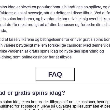
pins idag er blevet en populær bonus blandt casino-spillere, og d
ktorer, du skal overveje, når du deltager i disse tilbud. Ved at fo
tis spins indebærer, og hvordan de har udviklet sig over tid, ka
g, at du får mest muligt ud af dine bonusser og forbedre dine ch
inde.
id at læse vilkårene og betingelserne for enhver gratis spins bo
an variere betydeligt mellem forskellige casinoer. Med denne vid
rske verdenen af gratis spins idag og nyde den spænding og
ldning, som online casinoer har at tilbyde.
FAQ
d er gratis spins idag?
s spins idag er en bonus, der tilbydes af online casinoer, hvor spi
mulighed for at spinde hjulene på udvalgte spilleautomater et be