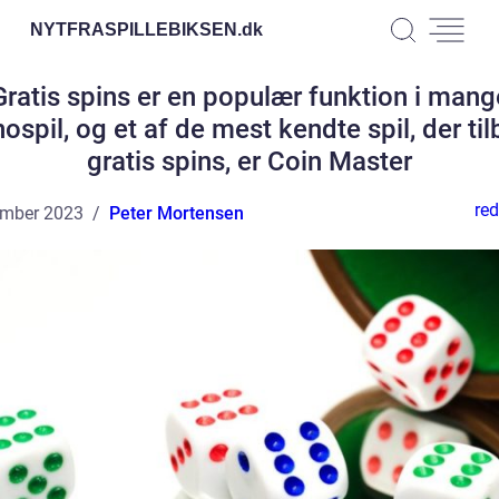
NYTFRASPILLEBIKSEN.
dk
Gratis spins er en populær funktion i mang
ospil, og et af de mest kendte spil, der ti
gratis spins, er Coin Master
red
ember 2023
Peter Mortensen