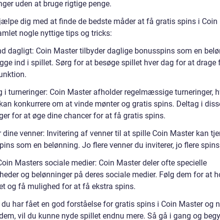
nger uden at bruge rigtige penge.
jælpe dig med at finde de bedste måder at få gratis spins i Coin
amlet nogle nyttige tips og tricks:
nd dagligt: Coin Master tilbyder daglige bonusspins som en bel
ogge ind i spillet. Sørg for at besøge spillet hver dag for at drage 
unktion.
 i turneringer: Coin Master afholder regelmæssige turneringer, h
 kan konkurrere om at vinde mønter og gratis spins. Deltag i diss
ger for at øge dine chancer for at få gratis spins.
r dine venner: Invitering af venner til at spille Coin Master kan tj
pins som en belønning. Jo flere venner du inviterer, jo flere spins
Coin Masters sociale medier: Coin Master deler ofte specielle
heder og belønninger på deres sociale medier. Følg dem for at h
t og få mulighed for at få ekstra spins.
du har fået en god forståelse for gratis spins i Coin Master og n
å dem, vil du kunne nyde spillet endnu mere. Så gå i gang og beg