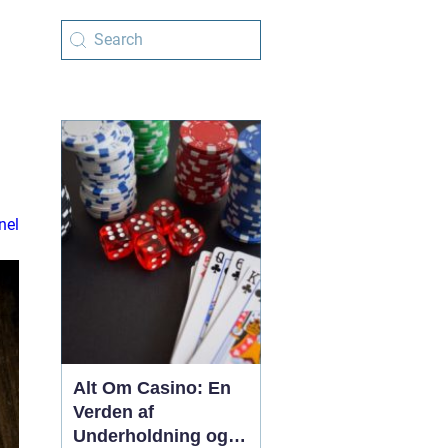
nel
Alt Om Casino: En
Verden af
Underholdning og