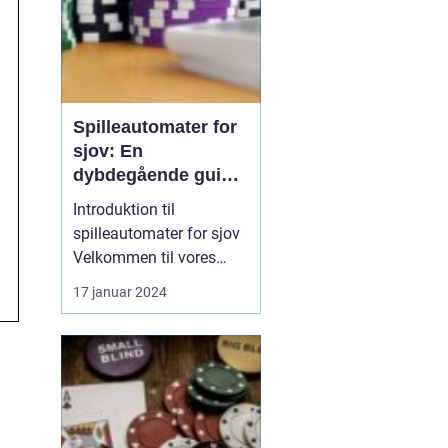
Spilleautomater for
sjov: En
dybdegående guide
til casino-
Introduktion til
spilentusiaster
spilleautomater for sjov
Velkommen til vores
dybdegående guide om
17 januar 2024
spilleautomater for sjov!
Hvis du er interesseret i
casino-spil, kan du finde
denne artikel yderst
informativ og hjælpsom.
Spilleautomater for sjov