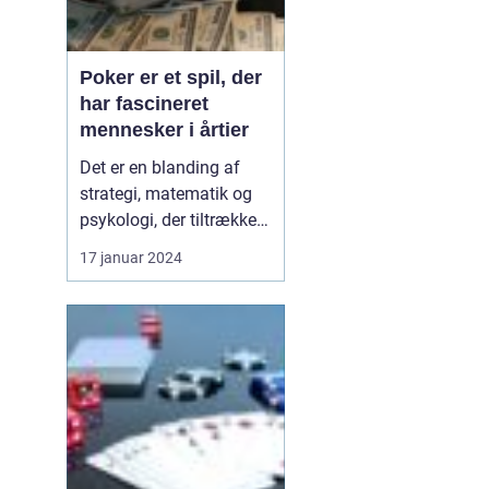
Poker er et spil, der
har fascineret
mennesker i årtier
Det er en blanding af
strategi, matematik og
psykologi, der tiltrækker
både professionelle
17 januar 2024
spillere og amatører.
Mens mange ser poker
som et
konkurrencepræget spil,
er der også mulighed for
at spille poker for sjov. I
denne artikel vil vi
udforske, h...