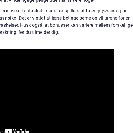
or at vinde rigtige penge uden at risikere noget.
 bonus en fantastisk måde for spillere at få en prøvesmag på
n risiko. Det er vigtigt at læse betingelserne og vilkårene for en
askelser. Husk også, at bonusser kan variere mellem forskellige
orskning, før du tilmelder dig.