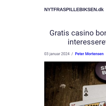
NYTFRASPILLEBIKSEN.
dk
Gratis casino bo
interessere
03 januar 2024
Peter Mortensen