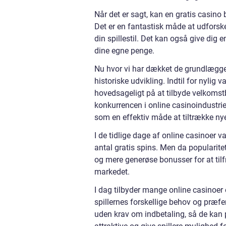
Når det er sagt, kan en gratis casino
Det er en fantastisk måde at udforske 
din spillestil. Det kan også give dig
dine egne penge.
Nu hvor vi har dækket de grundlæggen
historiske udvikling. Indtil for nylig
hovedsageligt på at tilbyde velkomstb
konkurrencen i online casinoindustri
som en effektiv måde at tiltrække nye
I de tidlige dage af online casinoer 
antal gratis spins. Men da popularite
og mere generøse bonusser for at tilfr
markedet.
I dag tilbyder mange online casinoer
spillernes forskellige behov og præfe
uden krav om indbetaling, så de kan