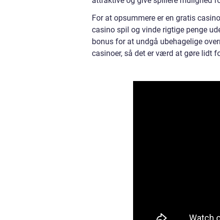
attraktive og give spillere mulighed f
For at opsummere er en gratis casino
casino spil og vinde rigtige penge ude
bonus for at undgå ubehagelige overr
casinoer, så det er værd at gøre lidt f