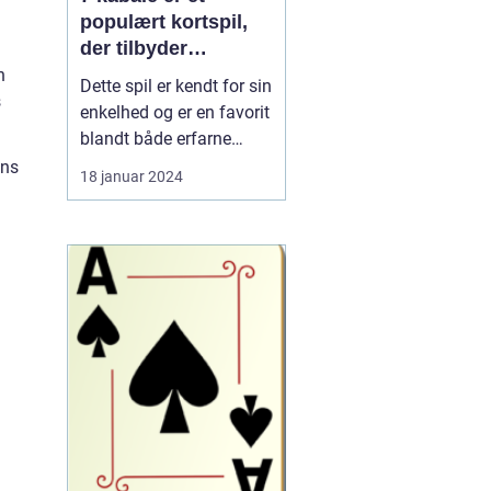
populært kortspil,
der tilbyder
underholdning og
n
Dette spil er kendt for sin
spænding for
s
enkelhed og er en favorit
casino- og
blandt både erfarne
spilleentusiaster
spillere og nybegyndere.
ins
18 januar 2024
I denne artikel vil vi
præsentere en
omfattende oversigt over
7 kabale gratis, herunder
vigtige oplysninger for
dem, der generelt er
interesserede i ca...