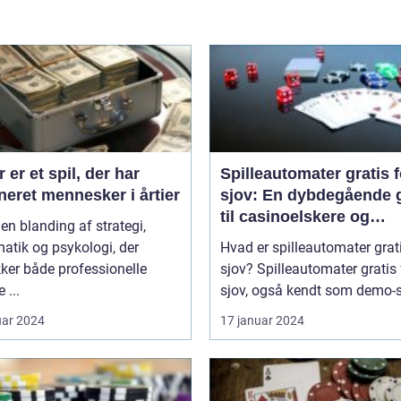
 er et spil, der har
Spilleautomater gratis f
neret mennesker i årtier
sjov: En dybdegående 
til casinoelskere og
 en blanding af strategi,
spilentusiaster
atik og psykologi, der
Hvad er spilleautomater grati
kker både professionelle
sjov? Spilleautomater gratis for
 ...
sjov, også kendt som demo-sp
uar 2024
17 januar 2024