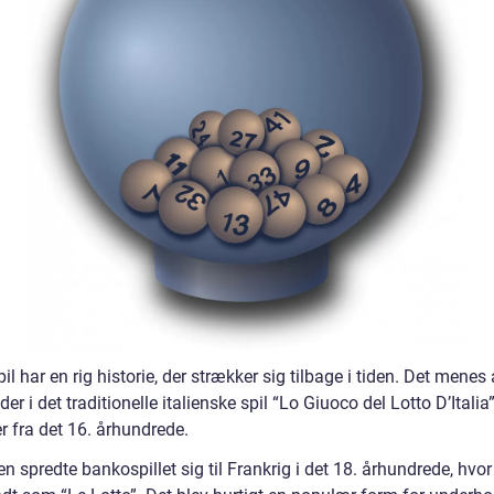
l har en rig historie, der strækker sig tilbage i tiden. Det menes
der i det traditionelle italienske spil “Lo Giuoco del Lotto D’Italia”
 fra det 16. århundrede.
ien spredte bankospillet sig til Frankrig i det 18. århundrede, hvor