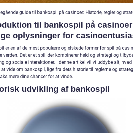
gående guide til bankospil på casinoer: Historie, regler og strat
oduktion til bankospil på casinoe
ige oplysninger for casinoentusia
il er en af de mest populære og elskede former for spil på casi
e verden. Det er et spil, der kombinerer held og strategi og tilbyd
 og sociale interaktioner. I denne artikel vil vi uddybe alt, hvad
at vide om bankospil, lige fra dets historie til reglerne og strate
maksimere dine chancer for at vinde.
orisk udvikling af bankospil