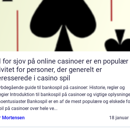
l for sjov på online casinoer er en populær
ivitet for personer, der generelt er
eresserede i casino spil
bdegående guide til bankospil på casinoer: Historie, regler og
egier Introduktion til bankospil på casinoer og vigtige oplysninge
noentusiaster Bankospil er en af de mest populære og elskede f
pil på casinoer over hele ve...
r Mortensen
18 januar