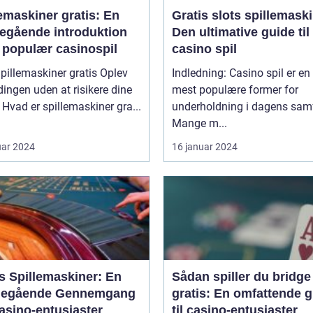
emaskiner gratis: En
Gratis slots spillemaski
egående introduktion
Den ultimative guide til
n populær casinospil
casino spil
illemaskiner gratis Oplev
Indledning: Casino spil er en
ngen uden at risikere dine
mest populære former for
penge Hvad er spillemaskiner gra...
underholdning i dagens sam
Mange m...
uar 2024
16 januar 2024
s Spillemaskiner: En
Sådan spiller du bridge
egående Gennemgang
gratis: En omfattende 
asino-entusiaster
til casino-entusiaster