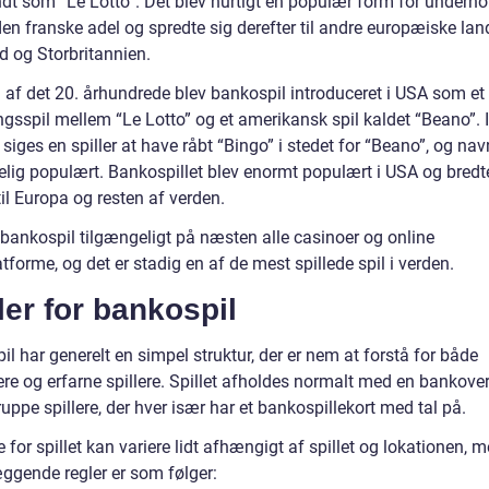
ndt som “Le Lotto”. Det blev hurtigt en populær form for underh
den franske adel og spredte sig derefter til andre europæiske la
d og Storbritannien.
n af det 20. århundrede blev bankospil introduceret i USA som et
gsspil mellem “Le Lotto” og et amerikansk spil kaldet “Beano”. I
siges en spiller at have råbt “Bingo” i stedet for “Beano”, og nav
kelig populært. Bankospillet blev enormt populært i USA og bredt
til Europa og resten af verden.
 bankospil tilgængeligt på næsten alle casinoer og online
atforme, og det er stadig en af de mest spillede spil i verden.
er for bankospil
l har generelt en simpel struktur, der er nem at forstå for både
re og erfarne spillere. Spillet afholdes normalt med en bankover
uppe spillere, der hver især har et bankospillekort med tal på.
 for spillet kan variere lidt afhængigt af spillet og lokationen, 
ggende regler er som følger: