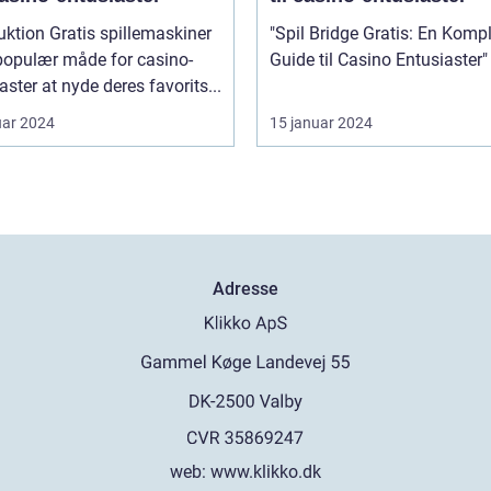
tis spillemaskiner
"Spil Bridge Gratis: En Komp
populær måde for casino-
aster at nyde deres favorits...
uar 2024
15 januar 2024
Adresse
web:
www.klikko.dk