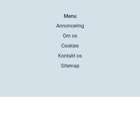
Menu
Annoncering
Om os
Cookies
Kontakt os
Sitemap