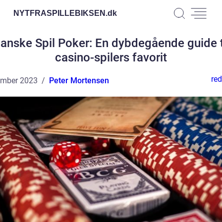
NYTFRASPILLEBIKSEN.
dk
anske Spil Poker: En dybdegående guide t
casino-spilers favorit
red
ember 2023
Peter Mortensen