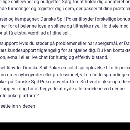
kellige spilleevner og budgetter. Sørg for at holde dig opdateret 
 turneringer og registrer dig i dem, der passer til dine præfere
ser og kampagner: Danske Spil Poker tilbyder forskellige bonus
er for at belønne loyale spillere og tiltrække nye. Hold øje med
or at få ekstra værdi ud af dine spil.
support: Hvis du støder på problemer eller har spørgsmål, er D
kers kundesupport tilgængelig for at hjælpe dig. Du kan kontak
fon, e-mail eller live chat for hurtig og effektiv bistand.
et tilbyder Danske Spil Poker en solid spiloplevelse til alle poker
om du er nybegynder eller professionel, vil du finde spændingen
oker på Danske Spil Poker uovertruffen. Så hvorfor ikke oprette 
e appen i dag for at begynde at nyde alle fordelene ved denne
dte pokerplatform?
 sette inn videoen