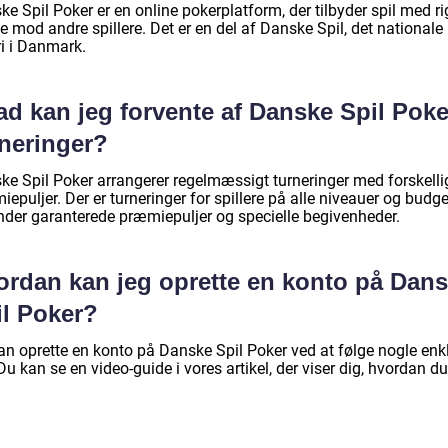
e Spil Poker er en online pokerplatform, der tilbyder spil med ri
 mod andre spillere. Det er en del af Danske Spil, det nationale
ri i Danmark.
ad kan jeg forvente af Danske Spil Poke
rneringer?
ke Spil Poker arrangerer regelmæssigt turneringer med forskelli
epuljer. Der er turneringer for spillere på alle niveauer og budget
nder garanterede præmiepuljer og specielle begivenheder.
ordan kan jeg oprette en konto på Dan
il Poker?
an oprette en konto på Danske Spil Poker ved at følge nogle enk
 Du kan se en video-guide i vores artikel, der viser dig, hvordan d