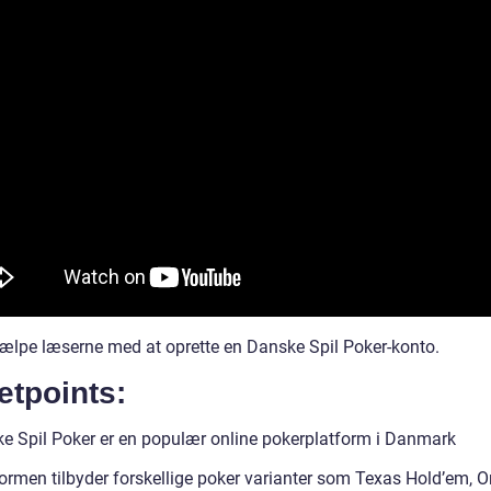
hjælpe læserne med at oprette en Danske Spil Poker-konto.
etpoints:
e Spil Poker er en populær online pokerplatform i Danmark
formen tilbyder forskellige poker varianter som Texas Hold’em,