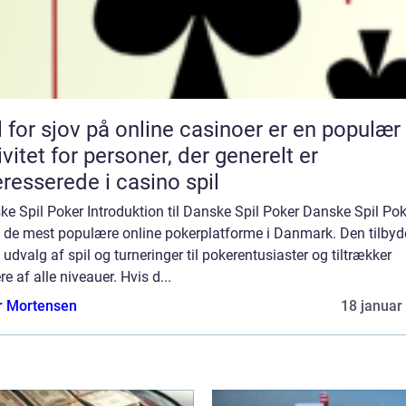
l for sjov på online casinoer er en populær
ivitet for personer, der generelt er
eresserede i casino spil
e Spil Poker Introduktion til Danske Spil Poker Danske Spil Pok
f de mest populære online pokerplatforme i Danmark. Den tilbyde
 udvalg af spil og turneringer til pokerentusiaster og tiltrækker
ere af alle niveauer. Hvis d...
r Mortensen
18 januar