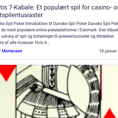
tis 7-Kabale: Et populært spil for casino- o
tspilentusiaster
e Spil Poker Introduktion til Danske Spil Poker Danske Spil Pok
f de mest populære online pokerplatforme i Danmark. Den tilbyde
 udvalg af spil og turneringer til pokerentusiaster og tiltrækker
ere af alle niveauer. Hvis d...
r Mortensen
18 januar