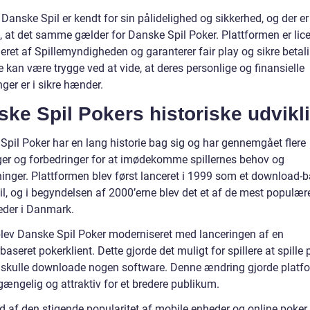
anske Spil er kendt for sin pålidelighed og sikkerhed, og der er
m, at det samme gælder for Danske Spil Poker. Plattformen er lic
eret af Spillemyndigheden og garanterer fair play og sikre betali
e kan være trygge ved at vide, at deres personlige og finansielle
ger er i sikre hænder.
ke Spil Pokers historiske udvikl
Spil Poker har en lang historie bag sig og har gennemgået flere
er og forbedringer for at imødekomme spillernes behov og
ninger. Plattformen blev først lanceret i 1999 som et download-b
il, og i begyndelsen af 2000’erne blev det et af de mest populær
eder i Danmark.
blev Danske Spil Poker moderniseret med lanceringen af en
aseret pokerklient. Dette gjorde det muligt for spillere at spille 
 skulle downloade nogen software. Denne ændring gjorde platf
gængelig og attraktiv for et bredere publikum.
d af den stigende popularitet af mobile enheder og online poker