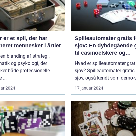
 er et spil, der har
Spilleautomater gratis f
neret mennesker i årtier
sjov: En dybdegående 
til casinoelskere og
 en blanding af strategi,
spilentusiaster
atik og psykologi, der
Hvad er spilleautomater grati
kker både professionelle
sjov? Spilleautomater gratis for
 ...
sjov, også kendt som demo-sp
uar 2024
17 januar 2024