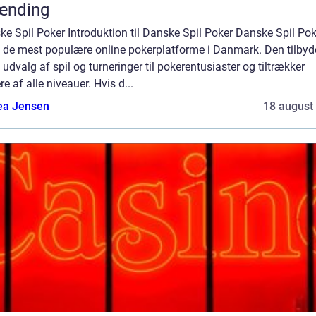
ænding
e Spil Poker Introduktion til Danske Spil Poker Danske Spil Pok
f de mest populære online pokerplatforme i Danmark. Den tilbyde
 udvalg af spil og turneringer til pokerentusiaster og tiltrækker
ere af alle niveauer. Hvis d...
ea Jensen
18 august