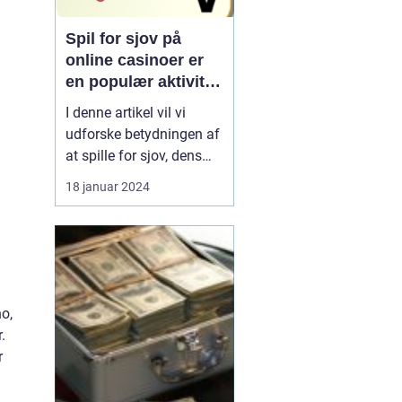
Spil for sjov på
online casinoer er
en populær aktivitet
for personer, der
I denne artikel vil vi
generelt er
udforske betydningen af
interesserede i
at spille for sjov, dens
casino spil
historiske udvikling og
18 januar 2024
vigtige punkter, du bør
vide som en passioneret
spiller. Introduktion til
"Spil for sjov" At spille
for sjov betyder at nyde
casino spil uden at satse
no,
r...
.
r