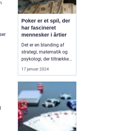
m
Poker er et spil, der
har fascineret
ser
mennesker i årtier
Det er en blanding af
strategi, matematik og
psykologi, der tiltrækker
både professionelle
17 januar 2024
spillere og amatører.
Mens mange ser poker
som et
konkurrencepræget spil,
er der også mulighed for
at spille poker for sjov. I
d
denne artikel vil vi
udforske, h...