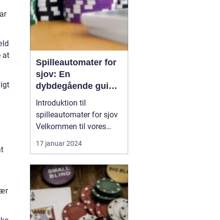
ar
æld
 at
Spilleautomater for
sjov: En
igt
dybdegående guide
til casino-
Introduktion til
spilentusiaster
spilleautomater for sjov
Velkommen til vores
dybdegående guide om
17 januar 2024
at
spilleautomater for sjov!
Hvis du er interesseret i
casino-spil, kan du finde
denne artikel yderst
Vær
informativ og hjælpsom.
Spilleautomater for sjov