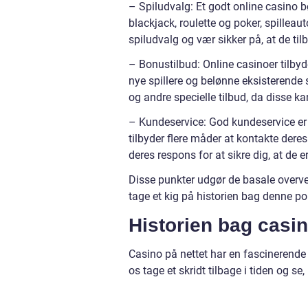
– Spiludvalg: Et godt online casino b
blackjack, roulette og poker, spillea
spiludvalg og vær sikker på, at de tilb
– Bonustilbud: Online casinoer tilbyd
nye spillere og belønne eksisterend
og andre specielle tilbud, da disse ka
– Kundeservice: God kundeservice er vi
tilbyder flere måder at kontakte deres
deres respons for at sikre dig, at de e
Disse punkter udgør de basale overvej
tage et kig på historien bag denne po
Historien bag casin
Casino på nettet har en fascinerende h
os tage et skridt tilbage i tiden og s