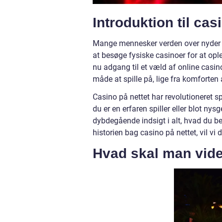
Introduktion til cas
Mange mennesker verden over nyder sp
at besøge fysiske casinoer for at op
nu adgang til et væld af online casi
måde at spille på, lige fra komforten 
Casino på nettet har revolutioneret sp
du er en erfaren spiller eller blot nys
dybdegående indsigt i alt, hvad du beh
historien bag casino på nettet, vil vi
Hvad skal man vide