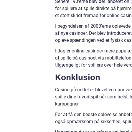
Senere i 90’erne blev der lanceret on
for spillere at spille direkte på hj
et stort skridt fremad for online casi
I begyndelsen af 2000’erne oplevede o
af nye casinoer. Der blev introduceret n
opleve spændingen ved et fysisk cas
I dag er online casinoer mere populær
at spille på casinoet via mobiltelefon
tilgængeligt for spillere over hele ver
Konklusion
Casino på nettet er blevet en uundvær
spille dine favoritspil når som helst
kampagner.
For at få den bedste oplevelse anbefal
også opmærksom på sikkerhed, spilu