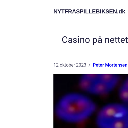
NYTFRASPILLEBIKSEN.
dk
Casino på nettet
12 oktober 2023
Peter Mortensen