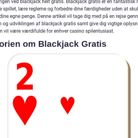
gen ved blackjack helt gratis. Blackjack gratis er en fantastisk
 spillet, lære reglerne og forbedre dine færdigheder uden at skul
e dine egne penge. Denne artikel vil tage dig med på en rejse ge
n og udviklingen af blackjack gratis samt give dig vigtige oplys
m vil være værdifulde for enhver casino spilentusiast.
orien om Blackjack Gratis