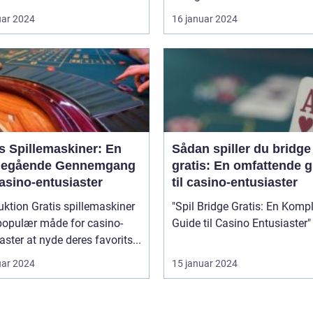
uar 2024
16 januar 2024
s Spillemaskiner: En
Sådan spiller du bridge
egående Gennemgang
gratis: En omfattende 
asino-entusiaster
til casino-entusiaster
tis spillemaskiner
"Spil Bridge Gratis: En Komp
populær måde for casino-
aster at nyde deres favorits...
uar 2024
15 januar 2024