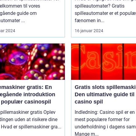
spilleautomater? Gratis
gående guide om
spilleautomater er et populæ
automater ...
fænomen in...
uar 2024
16 januar 2024
emaskiner gratis: En
Gratis slots spillemaski
egående introduktion
Den ultimative guide til
n populær casinospil
casino spil
illemaskiner gratis Oplev
Indledning: Casino spil er en
ngen uden at risikere dine
mest populære former for
penge Hvad er spillemaskiner gra...
underholdning i dagens sam
Mange m...