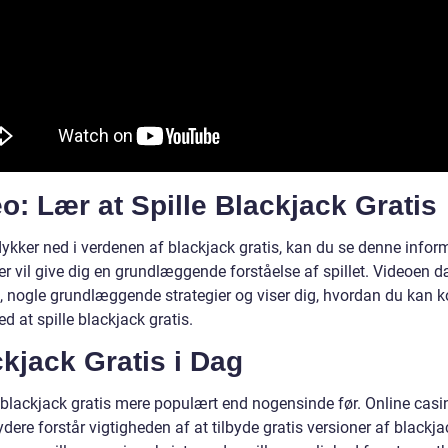
o: Lær at Spille Blackjack Gratis
dykker ned i verdenen af blackjack gratis, kan du se denne infor
er vil give dig en grundlæggende forståelse af spillet. Videoen 
e, nogle grundlæggende strategier og viser dig, hvordan du kan 
 at spille blackjack gratis.
kjack Gratis i Dag
r blackjack gratis mere populært end nogensinde før. Online casi
dere forstår vigtigheden af at tilbyde gratis versioner af blackja