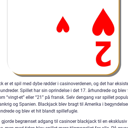
k er et spil med dybe rødder i casinoverdenen, og det har eksiste
hundreder. Spillet har sin oprindelse i det 17. århundrede og blev 
m “vingt-et” eller “21” på fransk. Selv dengang var spillet popul
ankrig og Spanien. Blackjack blev bragt til Amerika i begyndelse
ndrede og blev et hit blandt spillefugle.
n gjorde begrænset adgang til casinoer blackjack til en eksklusiv