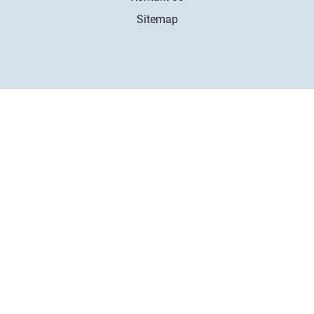
Sitemap