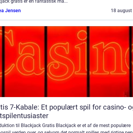
jack gratis er en fantastisk må...
ea Jensen
18 august
tis 7-Kabale: Et populært spil for casino- o
tspilentusiaster
duktion til Blackjack Gratis Blackjack er et af de mest populære
ospil verden over, og selvom det normalt spilles med rigtige pen