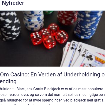
e Nyheder
 Om Casino: En Verden af Underholdning 
ænding
duktion til Blackjack Gratis Blackjack er et af de mest populære
ospil verden over, og selvom det normalt spilles med rigtige pen
gså mulighed for at nyde spændingen ved blackjack helt gratis.