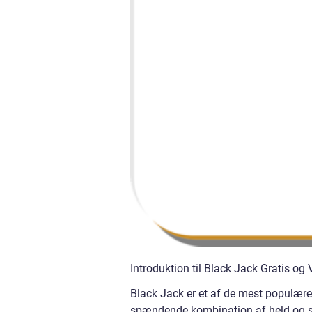
Introduktion til Black Jack Gratis og 
Black Jack er et af de mest populære 
spændende kombination af held og str