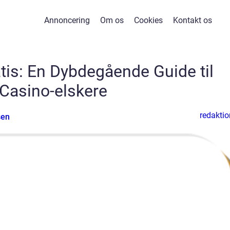
Annoncering
Om os
Cookies
Kontakt os
tis: En Dybdegående Guide til
Casino-elskere
redaktio
sen