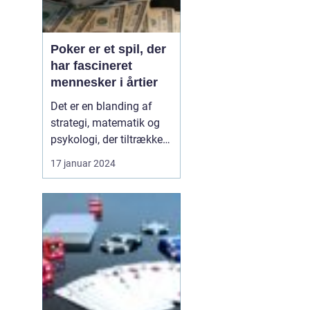
Poker er et spil, der
har fascineret
mennesker i årtier
Det er en blanding af
strategi, matematik og
psykologi, der tiltrækker
både professionelle
17 januar 2024
spillere og amatører.
Mens mange ser poker
som et
konkurrencepræget spil,
er der også mulighed for
at spille poker for sjov. I
denne artikel vil vi
udforske, h...