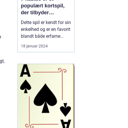
populært kortspil,
der tilbyder
underholdning og
Dette spil er kendt for sin
spænding for
enkelhed og er en favorit
casino- og
blandt både erfarne
r
spilleentusiaster
spillere og nybegyndere.
18 januar 2024
I denne artikel vil vi
præsentere en
gt,
omfattende oversigt over
7 kabale gratis, herunder
vigtige oplysninger for
dem, der generelt er
interesserede i ca...