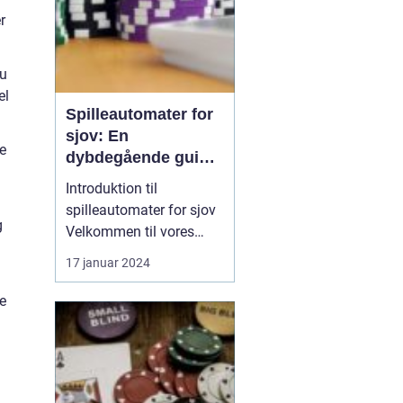
r
du
el
Spilleautomater for
sjov: En
ge
dybdegående guide
til casino-
Introduktion til
spilentusiaster
spilleautomater for sjov
g
Velkommen til vores
dybdegående guide om
17 januar 2024
spilleautomater for sjov!
Hvis du er interesseret i
ve
casino-spil, kan du finde
denne artikel yderst
informativ og hjælpsom.
Spilleautomater for sjov