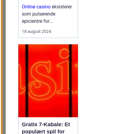
Spænding
Online casino
eksisterer
som pulserende
epicientre for
underholdning, hvor
18 august 2024
spændingen ved
gambling, lyden af
spilleautomaterne og
drømmen om store
gevinster samles ...
Gratis 7-Kabale: Et
populært spil for