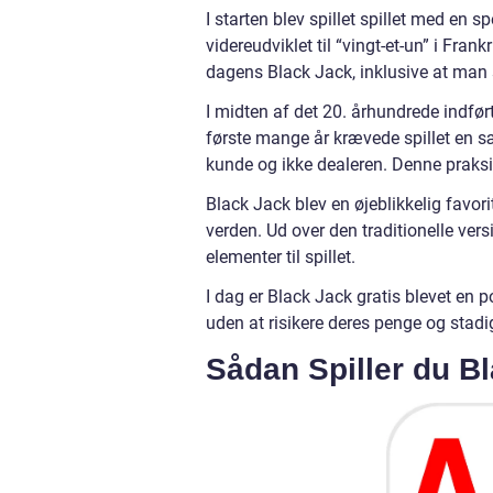
I starten blev spillet spillet med en sp
videreudviklet til “vingt-et-un” i Fra
dagens Black Jack, inklusive at man
I midten af det 20. århundrede indfør
første mange år krævede spillet en særl
kunde og ikke dealeren. Denne praksis
Black Jack blev en øjeblikkelig favori
verden. Ud over den traditionelle ver
elementer til spillet.
I dag er Black Jack gratis blevet en p
uden at risikere deres penge og stad
Sådan Spiller du B