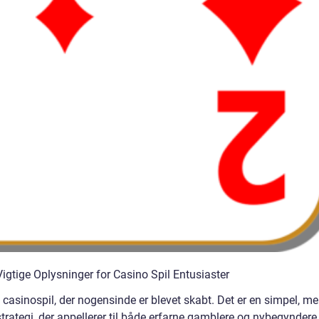
Vigtige Oplysninger for Casino Spil Entusiaster
casinospil, der nogensinde er blevet skabt. Det er en simpel, m
ategi, der appellerer til både erfarne gamblere og nybegyndere