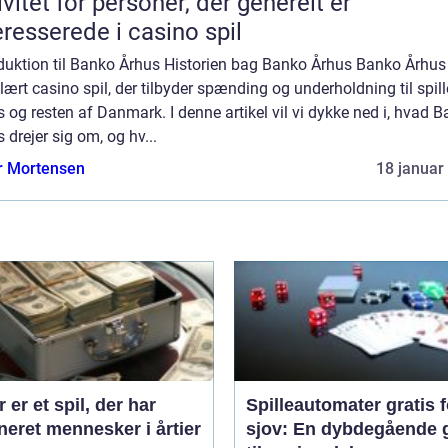
ivitet for personer, der generelt er
eresserede i casino spil
duktion til Banko Århus Historien bag Banko Århus Banko Århus 
ært casino spil, der tilbyder spænding og underholdning til spille
 og resten af Danmark. I denne artikel vil vi dykke ned i, hvad 
 drejer sig om, og hv...
r Mortensen
18 januar
 er et spil, der har
Spilleautomater gratis f
neret mennesker i årtier
sjov: En dybdegående 