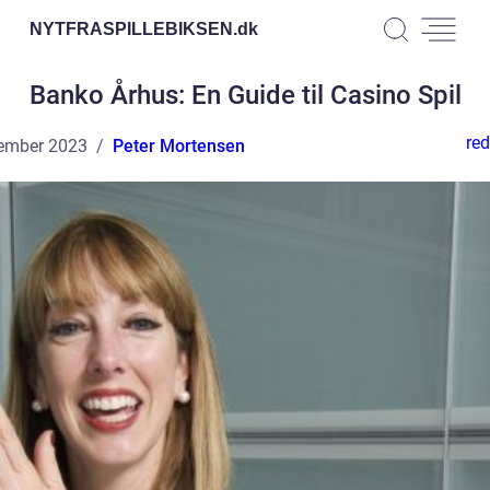
NYTFRASPILLEBIKSEN.
dk
Banko Århus: En Guide til Casino Spil
red
ember 2023
Peter Mortensen