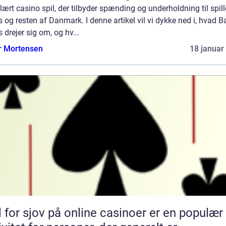
ært casino spil, der tilbyder spænding og underholdning til spille
 og resten af Danmark. I denne artikel vil vi dykke ned i, hvad 
 drejer sig om, og hv...
r Mortensen
18 januar
l for sjov på online casinoer er en populær